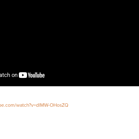
ube.com/watch?v=dlMW-OHosZQ