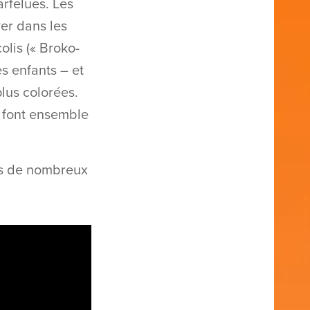
arfelues. Les
er dans les
lis (« Broko-
es enfants – et
lus colorées.
i font ensemble
ans de nombreux