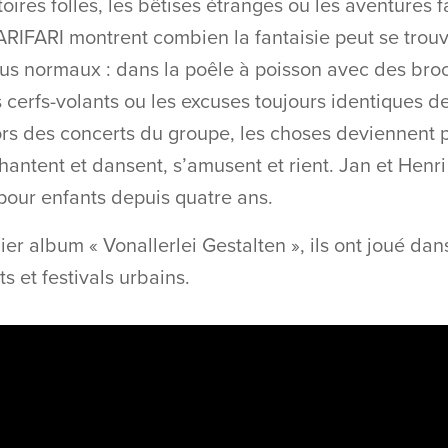
toires folles, les bêtises étranges ou les aventures f
RIFARI montrent combien la fantaisie peut se trouv
us normaux : dans la poêle à poisson avec des broco
es cerfs-volants ou les excuses toujours identiques d
ors des concerts du groupe, les choses deviennent p
hantent et dansent, s’amusent et rient. Jan et Henr
pour enfants depuis quatre ans.
ier album « Vonallerlei Gestalten », ils ont joué d
ts et festivals urbains.