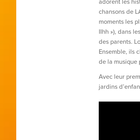
adorent les his
chansons de LA
moments les pl
IIhh »), dans l
des parents. L
Ensemble, ils c
de la musique 
Avec leur prem
jardins d’enfan