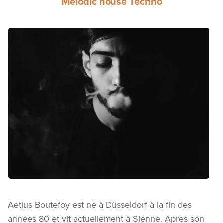
Melodic house Techno
Aetius Boutefoy est né à Düsseldorf à la fin des
années 80 et vit actuellement à Sienne. Après son