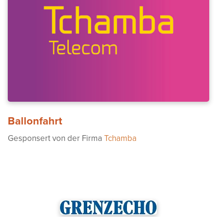
Ballonfahrt
Gesponsert von der Firma
Tchamba