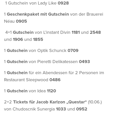
1 Gutschein von
Lady Like
0928
1
Geschenkpaket mit Gutschein
von der Brauerei
Néau
0905
4×1
Gutschein
von L’instant Divin
1181
und
2548
und
1906
und
1855
1
Gutschein
von Optik Schunck
0709
1
Gutschein
von Pieretti Delikatessen
0493
1
Gutschein
für ein Abendessen für 2 Personen im
Restaurant Sleepwood
0486
1
Gutschein
von Idea
1120
2×2
Tickets für Jacob Karlzon „Questar“
(10.06.)
von Chudoscnik Sunergia
1033
und
0952