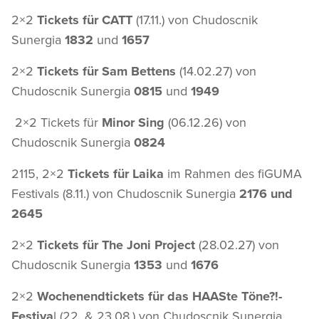
2×2
Tickets für CATT
(17.11.) von Chudoscnik
Sunergia
1832
und
1657
2×2
Tickets für Sam Bettens
(14.02.27) von
Chudoscnik Sunergia
0815
und
1949
2×2 Tickets für
Minor Sing
(06.12.26) von
Chudoscnik Sunergia
0824
2115, 2×2
Tickets für Laika
im Rahmen des fiGUMA
Festivals (8.11.) von Chudoscnik Sunergia
2176 und
2645
2×2
Tickets für The Joni Project
(28.02.27) von
Chudoscnik Sunergia
1353
und
1676
2×2
Wochenendtickets für das HAASte Töne?!-
Festiva
l (22. & 23.08.) von Chudoscnik Sunergia