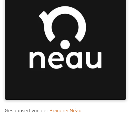
Gesponsert von der
Brauerei Néau