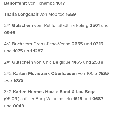
Ballonfahrt
von Tchamba
1017
Thalia Longchair
von Mobitec
1659
2×1
Gutschein
vom Rat für Stadtmarketing
2501
und
0946
4×1
Buch
vom Grenz-Echo-Verlag
2655
und
0319
und
1075
und
1287
2×1
Gutschein
von Chic Belgique
1465
und
2538
2×2
Karten Moviepark Oberhausen
von 100,5
1835
und
1023
3×2
Karten Hermes House Band & Lou Bega
(05.09.) auf der Burg Wilhelmstein
1615
und
0687
und
0043