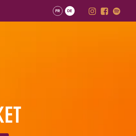
FR
DE
KET