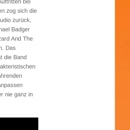
uftritten bei
n zog sich die
udio zurück,
chael Badger
zzard And The
n.
Das
t die Band
akteristischen
ährenden
 anpassen
 nie ganz in