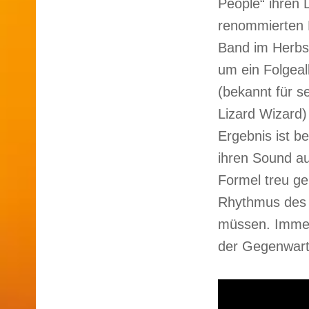
People“ ihren
renommierten F
Band im Herbst
um ein Folgeal
(bekannt für s
Lizard Wizard
Ergebnis ist 
ihren Sound au
Formel treu g
Rhythmus des 
müssen. Immer
der Gegenwart 